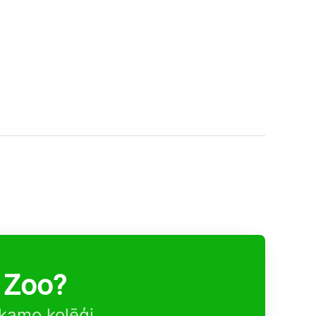
 Zoo?
ākamo kolēģi.