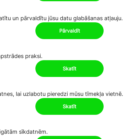
tītu un pārvaldītu jūsu datu glabāšanas atļauju.
Pārvaldīt
pstrādes praksi.
Skatīt
tnes, lai uzlabotu pieredzi mūsu tīmekļa vietnē.
Skatīt
bligātām sīkdatnēm.