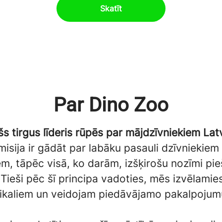
Skatīt
Par Dino Zoo
šs tirgus līderis rūpēs par mājdzīvniekiem Latv
isija ir gādāt par labāku pasauli dzīvniekiem
m, tāpēc visā, ko darām, izšķirošu nozīmi pi
. Tieši pēc šī principa vadoties, mēs izvēlami
ikaliem un veidojam piedāvājamo pakalpojumu