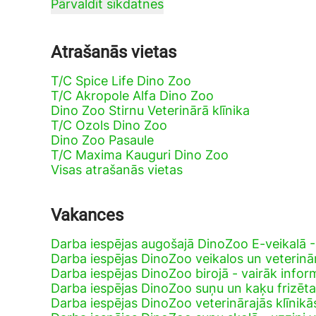
Pārvaldīt sīkdatnes
Atrašanās vietas
T/C Spice Life Dino Zoo
T/C Akropole Alfa Dino Zoo
Dino Zoo Stirnu Veterinārā klīnika
T/C Ozols Dino Zoo
Dino Zoo Pasaule
T/C Maxima Kauguri Dino Zoo
Visas atrašanās vietas
Vakances
Darba iespējas augošajā DinoZoo E-veikalā 
Darba iespējas DinoZoo veikalos un veterinār
Darba iespējas DinoZoo birojā - vairāk infor
Darba iespējas DinoZoo suņu un kaķu frizēt
Darba iespējas DinoZoo veterinārajās klīnikā