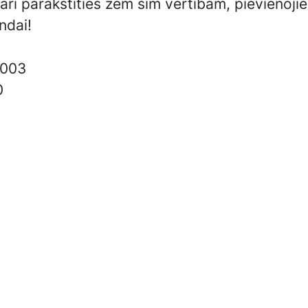
vari parakstīties zem šīm vērtībām, pievienoji
ndai!
003
0