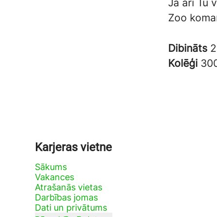
Ja arī Tu 
Zoo koma
Dibināts
2
Kolēģi
30
Karjeras vietne
Sākums
Vakances
Atrašanās vietas
Darbības jomas
Dati un privātums