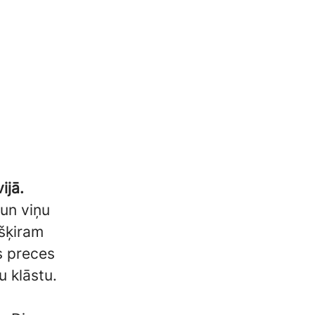
ijā.
 un viņu
ešķiram
es preces
 klāstu.