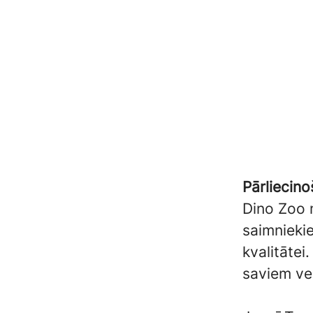
Pārliecino
Dino Zoo m
saimniekie
kvalitātei
saviem ve