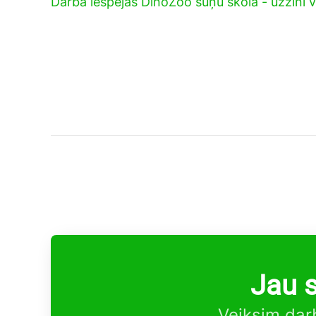
Darba iespējas DinoZoo suņu skolā - uzzini v
Jau 
Veiksim darb