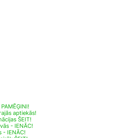
- PAMĒĢINI!
ajās aptiekās!
mācijas ŠEIT!
avās - IENĀC!
s - IENĀC!