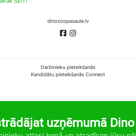
airāk ŠEIT!
dinozoopasaule.lv
Darbinieku pieteikšanās
Kandidātu pieteikšanās Connect
strādājat uzņēmumā Dino
inieku atlasi kopā un atradīsim jūsu n