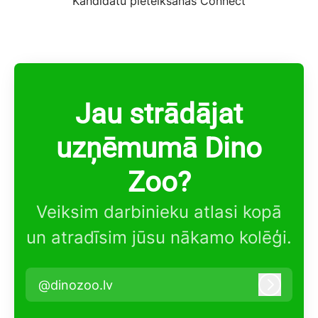
Kandidātu pieteikšanās Connect
Jau strādājat
uzņēmumā Dino
Zoo?
Veiksim darbinieku atlasi kopā
un atradīsim jūsu nākamo kolēģi.
@dinozoo.lv
Pieteikt