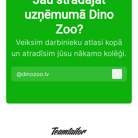
uzņēmumā Dino
Zoo?
Veiksim darbinieku atlasi kopā
un atradīsim jūsu nākamo kolēģi.
@dinozoo.lv
Pieteikt