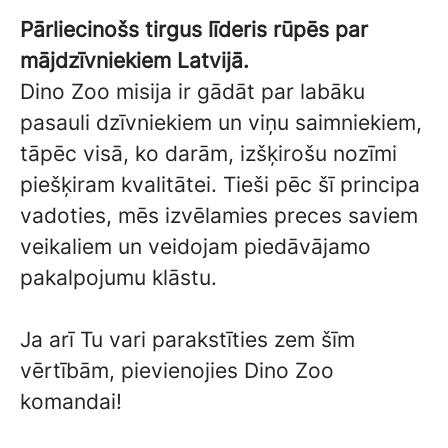
Pārliecinošs tirgus līderis rūpēs par
mājdzīvniekiem Latvijā.
Dino Zoo misija ir gādāt par labāku
pasauli dzīvniekiem un viņu saimniekiem,
tāpēc visā, ko darām, izšķirošu nozīmi
piešķiram kvalitātei. Tieši pēc šī principa
vadoties, mēs izvēlamies preces saviem
veikaliem un veidojam piedāvājamo
pakalpojumu klāstu.
Ja arī Tu vari parakstīties zem šīm
vērtībām, pievienojies Dino Zoo
komandai!