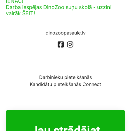
IENĀC!
Darba iespējas DinoZoo suņu skolā - uzzini
vairāk ŠEIT!
dinozoopasaule.lv
Darbinieku pieteikšanās
Kandidātu pieteikšanās Connect
Jau strādājat