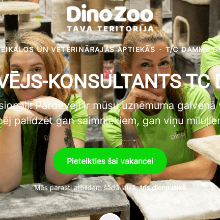
VEIKALOS UN VETERINĀRAJĀS APTIEKĀS
·
T/C DAMME D
VĒJS-KONSULTANTS TC
fesionāli! Pārdevēji ir mūsu uzņēmuma galvenā vē
pēj palīdzēt gan saimniekiem, gan viņu mīluļie
Pieteikties šai vakancei
Mēs parasti atbildam šādā laikā:
trīs dienu laikā