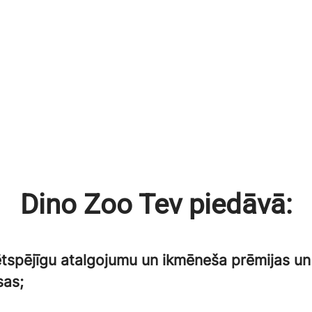
Dino Zoo Tev piedāvā:
tspējīgu atalgojumu un ikmēneša prēmijas un
sas;