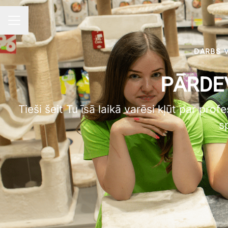
KARJERAS IZVĒLNE
DARBS 
PĀRDE
Tieši šeit Tu īsā laikā varēsi kļūt par pro
s