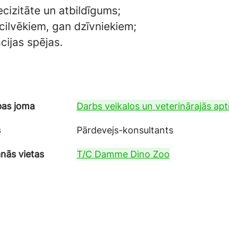
ecizitāte un atbildīgums;
cilvēkiem, gan dzīvniekiem;
cijas spējas.
bas joma
Darbs veikalos un veterinārajās apt
s
Pārdevejs-konsultants
nās vietas
T/C Damme Dino Zoo