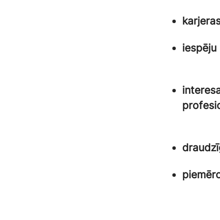
karjeras
iespēju
interes
profesi
draudzī
piemēro