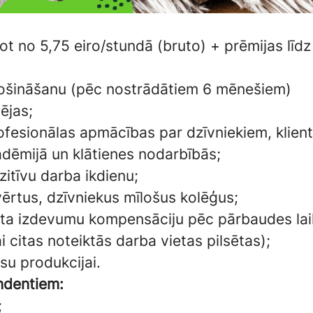
t no 5,75 eiro/stundā (bruto) + prēmijas līdz
ošināšanu (pēc nostrādātiem 6 mēnešiem)
ējas;
rofesionālas apmācības par dzīvniekiem, klie
dēmijā un klātienes nodarbībās;
zitīvu darba ikdienu;
ērtus, dzīvniekus mīlošus kolēģus;
rta izdevumu kompensāciju pēc pārbaudes laik
i citas noteiktās darba vietas pilsētas);
su produkcijai.
ndentiem:
;