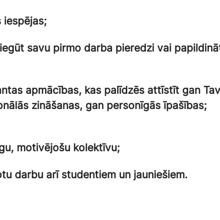
 iespējas;
 iegūt savu pirmo darba pieredzi vai papildinā
antas apmācības, kas palīdzēs attīstīt gan Ta
onālās zināšanas, gan personīgās īpašības;
gu, motivējošu kolektīvu;
tu darbu arī studentiem un jauniešiem.