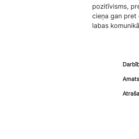
pozitīvisms, pr
cieņa gan pret 
labas komunikā
Darbī
Amat
Atraša