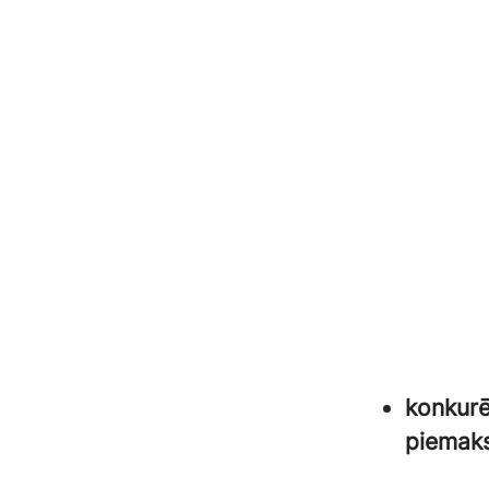
konkurē
piemak