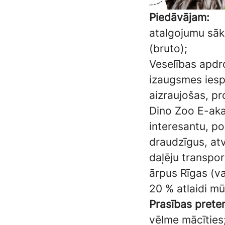
Piedāvājam:
atalgojumu sāko
(bruto);
Veselības apdr
izaugsmes iesp
aizraujošas, p
Dino Zoo E-aka
interesantu, po
draudzīgus, atv
daļēju transpo
ārpus Rīgas (va
20 % atlaidi mū
Prasības prete
vēlme mācīties