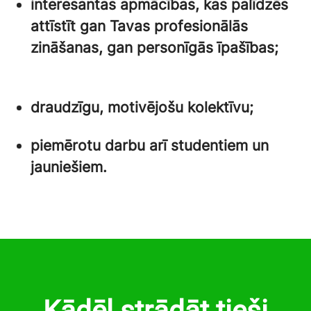
interesantas apmācības, kas palīdzēs
attīstīt gan Tavas profesionālās
zināšanas, gan personīgās īpašības;
draudzīgu, motivējošu kolektīvu;
piemērotu darbu arī studentiem un
jauniešiem.
Kādēļ strādāt tieši