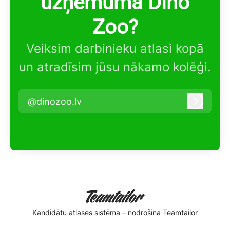
uzņēmumā Dino
Zoo?
Veiksim darbinieku atlasi kopā
un atradīsim jūsu nākamo kolēģi.
@dinozoo.lv
Pieteikt
Kandidātu atlases sistēma
– nodrošina Teamtailor