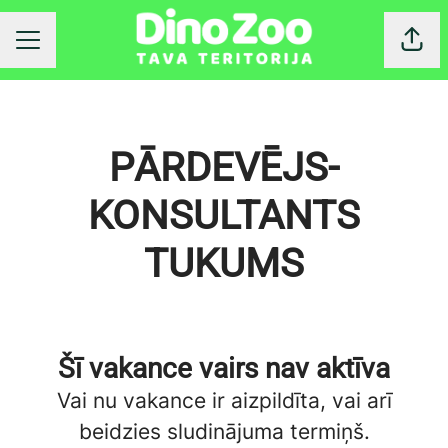
Dalīt
KARJERAS IZVĒLNE
PĀRDEVĒJS-
KONSULTANTS
TUKUMS
Šī vakance vairs nav aktīva
Vai nu vakance ir aizpildīta, vai arī
beidzies sludinājuma termiņš.