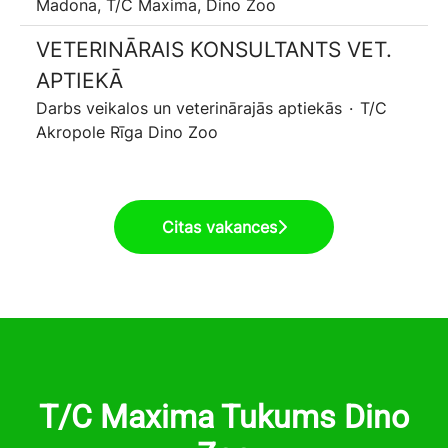
Madona, T/C Maxima, Dino Zoo
VETERINĀRAIS KONSULTANTS VET.
APTIEKĀ
Darbs veikalos un veterinārajās aptiekās
·
T/C
Akropole Rīga Dino Zoo
Citas vakances
T/C Maxima Tukums Dino