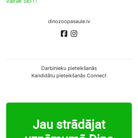
vairāk ŠEIT!
dinozoopasaule.lv
Darbinieku pieteikšanās
Kandidātu pieteikšanās Connect
Jau strādājat