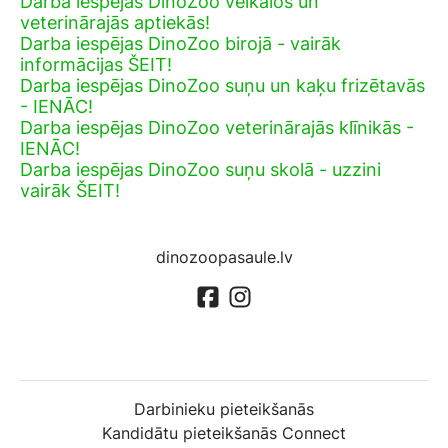
Darba iespējas DinoZoo veikalos un
veterinārajās aptiekās!
Darba iespējas DinoZoo birojā - vairāk
informācijas ŠEIT!
Darba iespējas DinoZoo suņu un kaķu frizētavās
- IENĀC!
Darba iespējas DinoZoo veterinārajās klīnikās -
IENĀC!
Darba iespējas DinoZoo suņu skolā - uzzini
vairāk ŠEIT!
dinozoopasaule.lv
Darbinieku pieteikšanās
Kandidātu pieteikšanās Connect