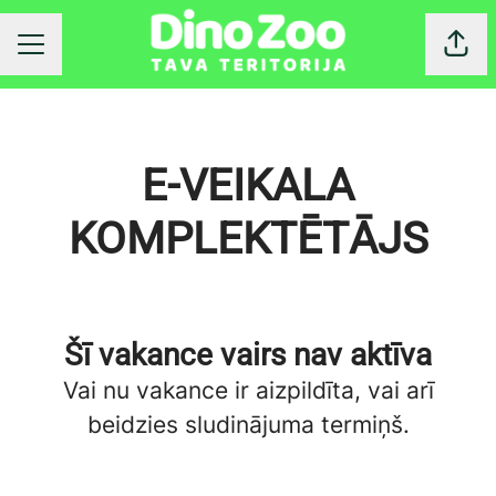
Dalīt
KARJERAS IZVĒLNE
E-VEIKALA
KOMPLEKTĒTĀJS
Šī vakance vairs nav aktīva
Vai nu vakance ir aizpildīta, vai arī
beidzies sludinājuma termiņš.