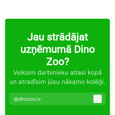
Jau strādājat
uzņēmumā Dino
Zoo?
Veiksim darbinieku atlasi kopā
un atradīsim jūsu nākamo kolēģi.
@dinozoo.lv
Pieteikt