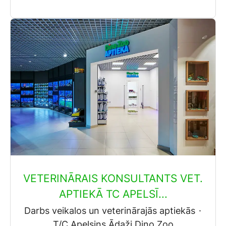
VETERINĀRAIS KONSULTANTS VET.
APTIEKĀ TC APELSĪ...
Darbs veikalos un veterinārajās aptiekās
·
T/C Apelsins Ādaži Dino Zoo