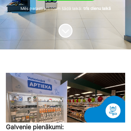
Mēs parasti atbildam šādā laikā:
trīs dienu laikā
Galvenie pienākumi: