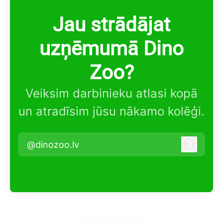
Jau strādājat
uzņēmumā Dino
Zoo?
Veiksim darbinieku atlasi kopā
un atradīsim jūsu nākamo kolēģi.
@dinozoo.lv
Pieteikt