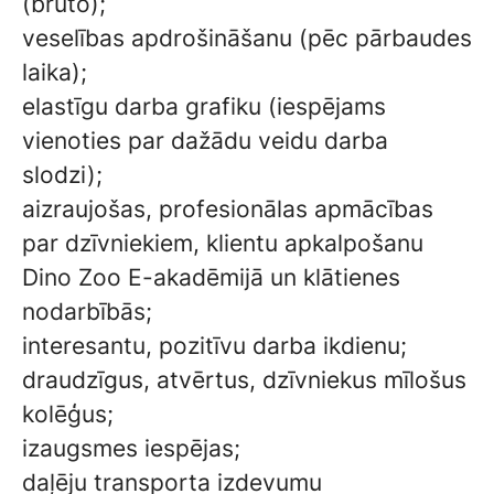
(bruto);
veselības apdrošināšanu (pēc pārbaudes
laika);
elastīgu darba grafiku (iespējams
vienoties par dažādu veidu darba
slodzi);
aizraujošas, profesionālas apmācības
par dzīvniekiem, klientu apkalpošanu
Dino Zoo E-akadēmijā un klātienes
nodarbībās;
interesantu, pozitīvu darba ikdienu;
draudzīgus, atvērtus, dzīvniekus mīlošus
kolēģus;
izaugsmes iespējas;
daļēju transporta izdevumu