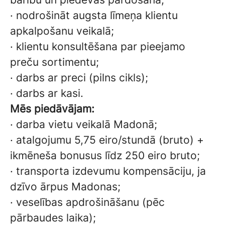
·
nodrošināt augsta līmeņa klientu
apkalpošanu
veikalā;
·
klientu konsultēšana par pieejamo
preču
sortimentu;
·
darbs ar preci (pilns cikls);
·
darbs ar kasi.
Mēs piedāvājam:
·
darba vietu veikalā Madonā;
·
atalgojumu 5,75 eiro/stundā (bruto) +
ikmēneša bonusus līdz 250 eiro bruto;
·
transporta izdevumu kompensāciju, ja
dzīvo ārpus Madonas;
·
veselības apdrošināšanu (pēc
pārbaudes laika);