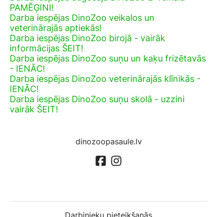
PAMĒĢINI!
Darba iespējas DinoZoo veikalos un
veterinārajās aptiekās!
Darba iespējas DinoZoo birojā - vairāk
informācijas ŠEIT!
Darba iespējas DinoZoo suņu un kaķu frizētavās
- IENĀC!
Darba iespējas DinoZoo veterinārajās klīnikās -
IENĀC!
Darba iespējas DinoZoo suņu skolā - uzzini
vairāk ŠEIT!
dinozoopasaule.lv
Darbinieku pieteikšanās