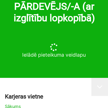
PĀRDEVĒJS/-A (ar
izglītību lopkopībā)
Ielādē pieteikuma veidlapu
Karjeras vietne
Sākums