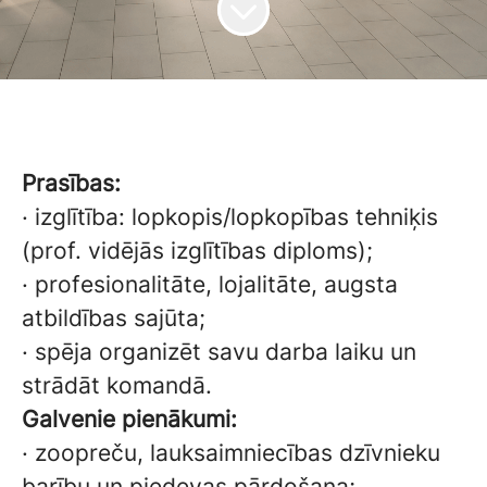
Prasības:
·
izglītība: lopkopis/lopkopības tehniķis
(prof. vidējās izglītības diploms);
·
profesionalitāte, lojalitāte, augsta
atbildības sajūta;
·
spēja organizēt savu darba laiku un
strādāt komandā.
Galvenie pienākumi:
·
zoopreču, lauksaimniecības dzīvnieku
barību un piedevas pārdošana;