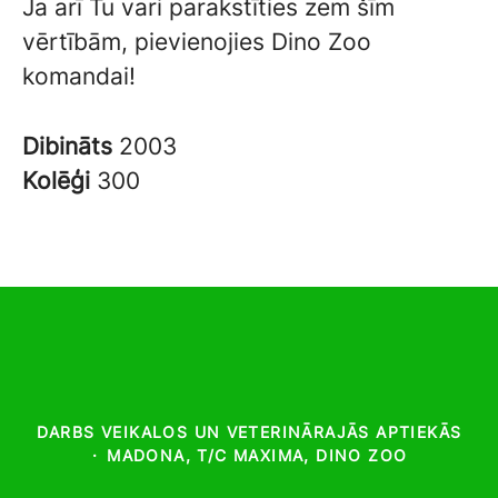
Ja arī Tu vari parakstīties zem šīm
vērtībām, pievienojies Dino Zoo
komandai!
Dibināts
2003
Kolēģi
300
DARBS VEIKALOS UN VETERINĀRAJĀS APTIEKĀS
·
MADONA, T/C MAXIMA, DINO ZOO