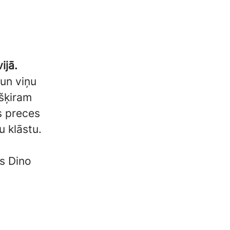
ijā.
 un viņu
ešķiram
es preces
 klāstu.
es Dino