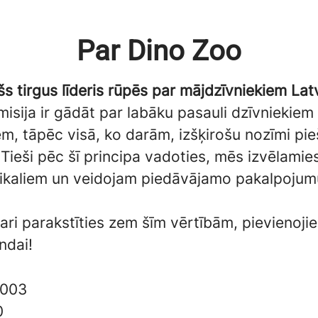
Par Dino Zoo
šs tirgus līderis rūpēs par mājdzīvniekiem Latv
isija ir gādāt par labāku pasauli dzīvniekiem
m, tāpēc visā, ko darām, izšķirošu nozīmi pi
. Tieši pēc šī principa vadoties, mēs izvēlami
ikaliem un veidojam piedāvājamo pakalpojumu
vari parakstīties zem šīm vērtībām, pievienoji
ndai!
003
0