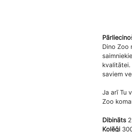
Pārliecino
Dino Zoo m
saimniekie
kvalitātei
saviem ve
Ja arī Tu 
Zoo koma
Dibināts
2
Kolēģi
30