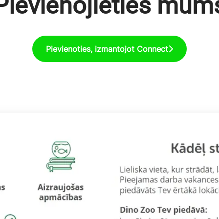
Pievienojieties mum
Pievienoties, izmantojot Connect