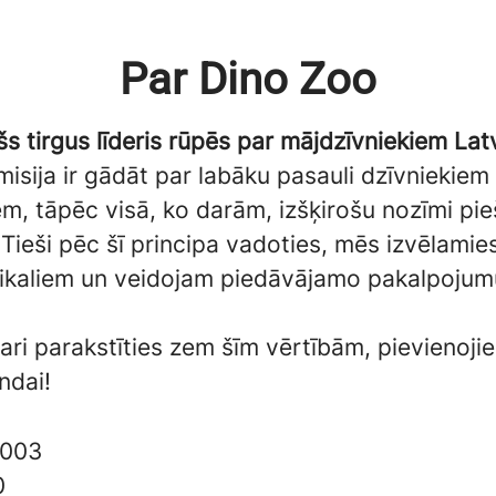
Par Dino Zoo
šs tirgus līderis rūpēs par mājdzīvniekiem Latv
isija ir gādāt par labāku pasauli dzīvniekiem
m, tāpēc visā, ko darām, izšķirošu nozīmi pi
. Tieši pēc šī principa vadoties, mēs izvēlami
ikaliem un veidojam piedāvājamo pakalpojumu
vari parakstīties zem šīm vērtībām, pievienoji
ndai!
003
0