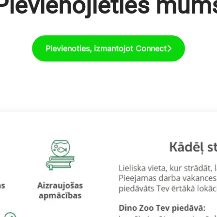
Pievienojieties mum
Pievienoties, izmantojot Connect