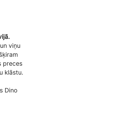
ijā.
 un viņu
ešķiram
es preces
 klāstu.
es Dino