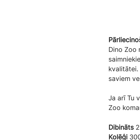
Pārliecino
Dino Zoo m
saimniekie
kvalitātei
saviem ve
Ja arī Tu 
Zoo koma
Dibināts
2
Kolēģi
30