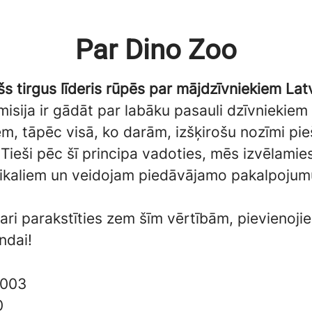
Par Dino Zoo
šs tirgus līderis rūpēs par mājdzīvniekiem Latv
isija ir gādāt par labāku pasauli dzīvniekiem
m, tāpēc visā, ko darām, izšķirošu nozīmi pi
. Tieši pēc šī principa vadoties, mēs izvēlami
ikaliem un veidojam piedāvājamo pakalpojumu
vari parakstīties zem šīm vērtībām, pievienoji
ndai!
003
0