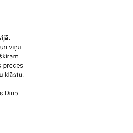
ijā.
 un viņu
ešķiram
es preces
 klāstu.
es Dino