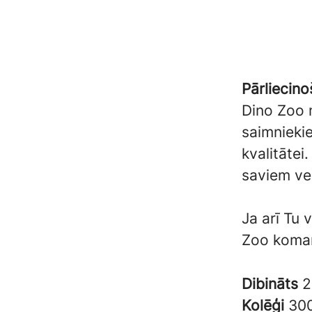
Pārliecino
Dino Zoo m
saimniekie
kvalitātei
saviem ve
Ja arī Tu 
Zoo koma
Dibināts
2
Kolēģi
30