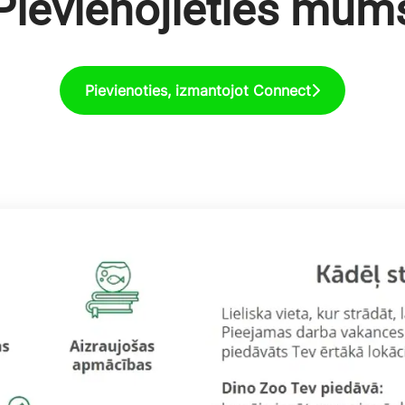
Pievienojieties mum
Pievienoties, izmantojot Connect