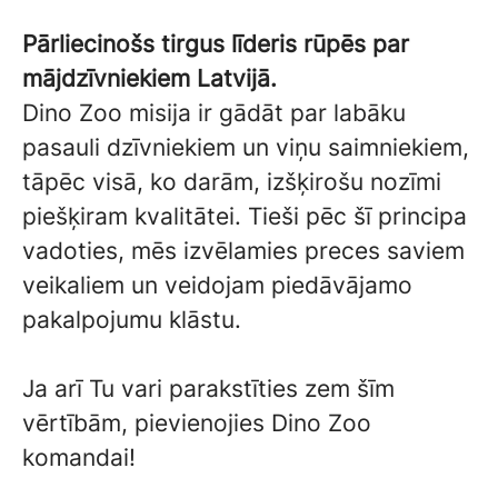
Pārliecinošs tirgus līderis rūpēs par
mājdzīvniekiem Latvijā.
Dino Zoo misija ir gādāt par labāku
pasauli dzīvniekiem un viņu saimniekiem,
tāpēc visā, ko darām, izšķirošu nozīmi
piešķiram kvalitātei. Tieši pēc šī principa
vadoties, mēs izvēlamies preces saviem
veikaliem un veidojam piedāvājamo
pakalpojumu klāstu.
Ja arī Tu vari parakstīties zem šīm
vērtībām, pievienojies Dino Zoo
komandai!