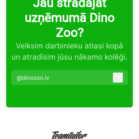
Jau strādājat
uzņēmumā Dino
Zoo?
Veiksim darbinieku atlasi kopā
un atradīsim jūsu nākamo kolēģi.
@dinozoo.lv
Pieteikt