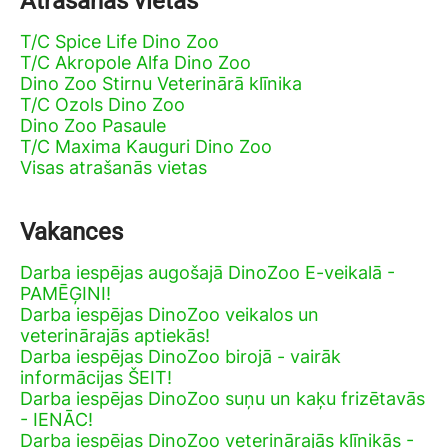
Atrašanās vietas
T/C Spice Life Dino Zoo
T/C Akropole Alfa Dino Zoo
Dino Zoo Stirnu Veterinārā klīnika
T/C Ozols Dino Zoo
Dino Zoo Pasaule
T/C Maxima Kauguri Dino Zoo
Visas atrašanās vietas
Vakances
Darba iespējas augošajā DinoZoo E-veikalā -
PAMĒĢINI!
Darba iespējas DinoZoo veikalos un
veterinārajās aptiekās!
Darba iespējas DinoZoo birojā - vairāk
informācijas ŠEIT!
Darba iespējas DinoZoo suņu un kaķu frizētavās
- IENĀC!
Darba iespējas DinoZoo veterinārajās klīnikās -