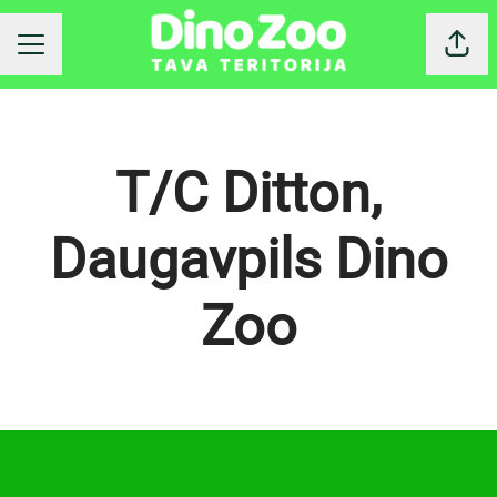
Dalīt
KARJERAS IZVĒLNE
T/C Ditton,
Daugavpils Dino
Zoo