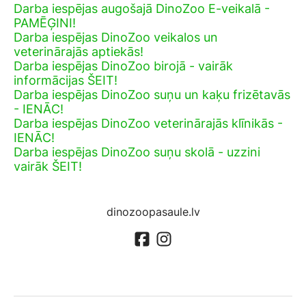
Darba iespējas augošajā DinoZoo E-veikalā -
PAMĒĢINI!
Darba iespējas DinoZoo veikalos un
veterinārajās aptiekās!
Darba iespējas DinoZoo birojā - vairāk
informācijas ŠEIT!
Darba iespējas DinoZoo suņu un kaķu frizētavās
- IENĀC!
Darba iespējas DinoZoo veterinārajās klīnikās -
IENĀC!
Darba iespējas DinoZoo suņu skolā - uzzini
vairāk ŠEIT!
dinozoopasaule.lv