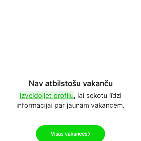
Nav atbilstošu vakanču
Izveidojiet profilu
, lai sekotu līdzi
informācijai par jaunām vakancēm.
Visas vakances