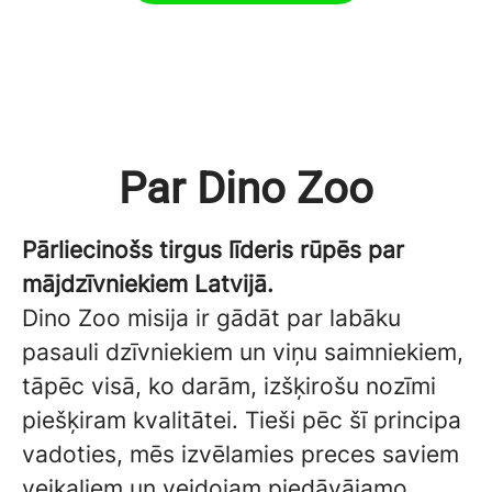
Par Dino Zoo
Pārliecinošs tirgus līderis rūpēs par
mājdzīvniekiem Latvijā.
Dino Zoo misija ir gādāt par labāku
pasauli dzīvniekiem un viņu saimniekiem,
tāpēc visā, ko darām, izšķirošu nozīmi
piešķiram kvalitātei. Tieši pēc šī principa
vadoties, mēs izvēlamies preces saviem
veikaliem un veidojam piedāvājamo