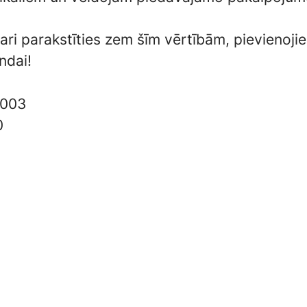
vari parakstīties zem šīm vērtībām, pievienoji
ndai!
003
0