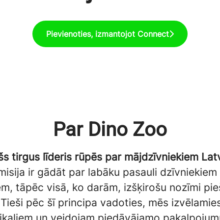
Pievienoties, izmantojot Connect
Par Dino Zoo
šs tirgus līderis rūpēs par mājdzīvniekiem Latv
isija ir gādāt par labāku pasauli dzīvniekiem
m, tāpēc visā, ko darām, izšķirošu nozīmi pi
. Tieši pēc šī principa vadoties, mēs izvēlami
ikaliem un veidojam piedāvājamo pakalpojumu