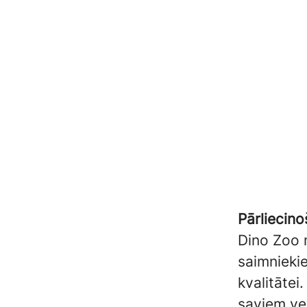
Pārliecino
Dino Zoo m
saimniekie
kvalitātei
saviem ve