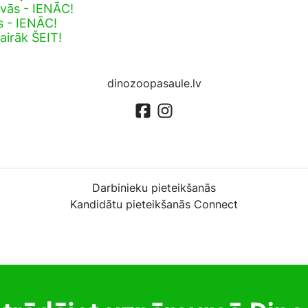
avās - IENĀC!
s - IENĀC!
airāk ŠEIT!
dinozoopasaule.lv
Darbinieku pieteikšanās
Kandidātu pieteikšanās Connect