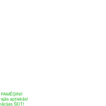
- PAMĒĢINI!
ajās aptiekās!
mācijas ŠEIT!