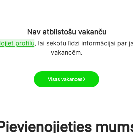
Nav atbilstošu vakanču
ojiet profilu
, lai sekotu līdzi informācijai par
vakancēm.
Visas vakances
Pievienojieties mum