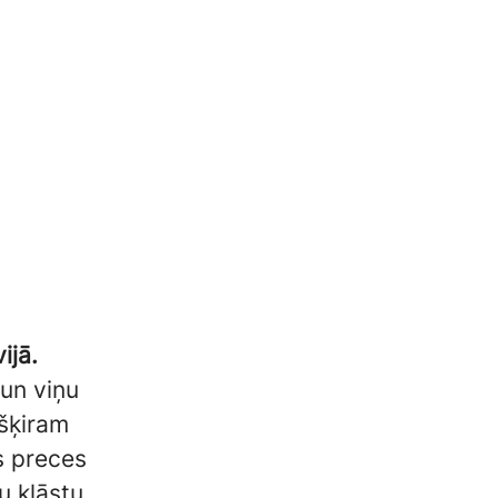
ijā.
 un viņu
ešķiram
es preces
 klāstu.