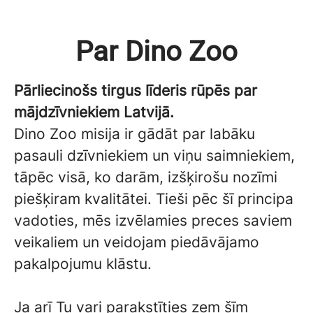
Par Dino Zoo
Pārliecinošs tirgus līderis rūpēs par
mājdzīvniekiem Latvijā.
Dino Zoo misija ir gādāt par labāku
pasauli dzīvniekiem un viņu saimniekiem,
tāpēc visā, ko darām, izšķirošu nozīmi
piešķiram kvalitātei. Tieši pēc šī principa
vadoties, mēs izvēlamies preces saviem
veikaliem un veidojam piedāvājamo
pakalpojumu klāstu.
Ja arī Tu vari parakstīties zem šīm