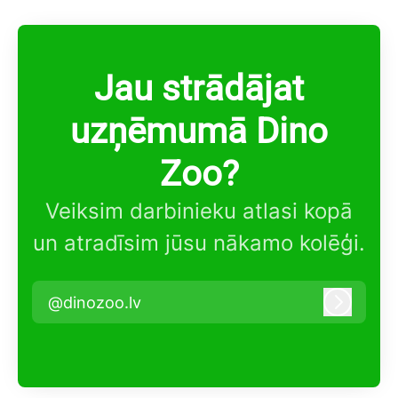
Jau strādājat
uzņēmumā Dino
Zoo?
Veiksim darbinieku atlasi kopā
un atradīsim jūsu nākamo kolēģi.
@dinozoo.lv
Pieteikt