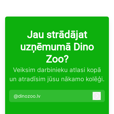
Jau strādājat
uzņēmumā Dino
Zoo?
Veiksim darbinieku atlasi kopā
un atradīsim jūsu nākamo kolēģi.
@dinozoo.lv
Pieteikt