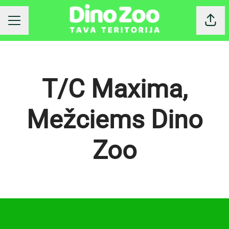
Dalīt
KARJERAS IZVĒLNE
T/C Maxima,
Mežciems Dino
Zoo