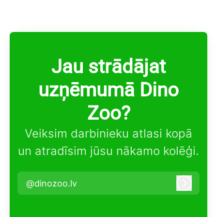
Jau strādājat
uzņēmumā Dino
Zoo?
Veiksim darbinieku atlasi kopā
un atradīsim jūsu nākamo kolēģi.
@dinozoo.lv
Pieteikt