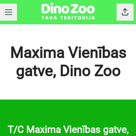
Dalīt
KARJERAS IZVĒLNE
Maxima Vienības
gatve, Dino Zoo
T/C Maxima Vienības gatve,