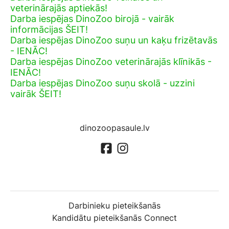
veterinārajās aptiekās!
Darba iespējas DinoZoo birojā - vairāk
informācijas ŠEIT!
Darba iespējas DinoZoo suņu un kaķu frizētavās
- IENĀC!
Darba iespējas DinoZoo veterinārajās klīnikās -
IENĀC!
Darba iespējas DinoZoo suņu skolā - uzzini
vairāk ŠEIT!
dinozoopasaule.lv
Darbinieku pieteikšanās
Kandidātu pieteikšanās Connect