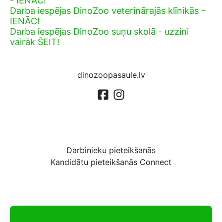
- IENĀC!
Darba iespējas DinoZoo veterinārajās klīnikās -
IENĀC!
Darba iespējas DinoZoo suņu skolā - uzzini
vairāk ŠEIT!
dinozoopasaule.lv
Darbinieku pieteikšanās
Kandidātu pieteikšanās Connect