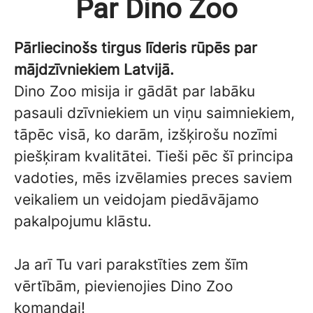
Par Dino Zoo
Pārliecinošs tirgus līderis rūpēs par
mājdzīvniekiem Latvijā.
Dino Zoo misija ir gādāt par labāku
pasauli dzīvniekiem un viņu saimniekiem,
tāpēc visā, ko darām, izšķirošu nozīmi
piešķiram kvalitātei. Tieši pēc šī principa
vadoties, mēs izvēlamies preces saviem
veikaliem un veidojam piedāvājamo
pakalpojumu klāstu.
Ja arī Tu vari parakstīties zem šīm
vērtībām, pievienojies Dino Zoo
komandai!