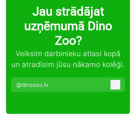
Jau strādājat
uzņēmumā Dino
Zoo?
Veiksim darbinieku atlasi kopā
un atradīsim jūsu nākamo kolēģi.
@dinozoo.lv
Pieteikt