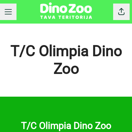
Dalīt
KARJERAS IZVĒLNE
T/C Olimpia Dino
Zoo
T/C Olimpia Dino Zoo