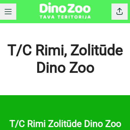
Dalīt
KARJERAS IZVĒLNE
T/C Rimi, Zolitūde
Dino Zoo
T/C Rimi Zolitūde Dino Zoo