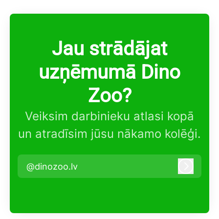
Jau strādājat
uzņēmumā Dino
Zoo?
Veiksim darbinieku atlasi kopā
un atradīsim jūsu nākamo kolēģi.
@dinozoo.lv
Pieteikt