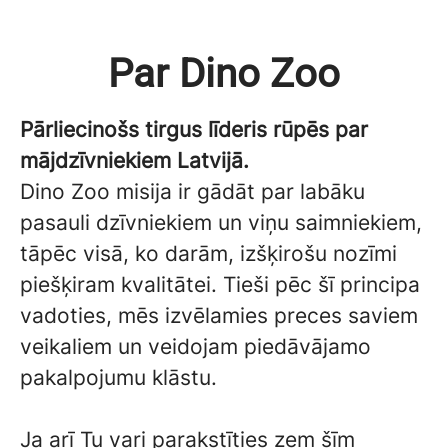
Par Dino Zoo
Pārliecinošs tirgus līderis rūpēs par
mājdzīvniekiem Latvijā.
Dino Zoo misija ir gādāt par labāku
pasauli dzīvniekiem un viņu saimniekiem,
tāpēc visā, ko darām, izšķirošu nozīmi
piešķiram kvalitātei. Tieši pēc šī principa
vadoties, mēs izvēlamies preces saviem
veikaliem un veidojam piedāvājamo
pakalpojumu klāstu.
Ja arī Tu vari parakstīties zem šīm