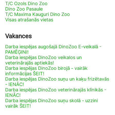
T/C Ozols Dino Zoo
Dino Zoo Pasaule
T/C Maxima Kauguri Dino Zoo
Visas atrašanās vietas
Vakances
Darba iespējas augošajā DinoZoo E-veikalā -
PAMĒĢINI!
Darba iespējas DinoZoo veikalos un
veterinārajās aptiekās!
Darba iespējas DinoZoo birojā - vairāk
informācijas ŠEIT!
Darba iespējas DinoZoo suņu un kaķu frizētavās
- IENĀC!
Darba iespējas DinoZoo veterinārajās klīnikās -
IENĀC!
Darba iespējas DinoZoo suņu skolā - uzzini
vairāk ŠEIT!