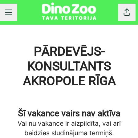
Dalīt
KARJERAS IZVĒLNE
PĀRDEVĒJS-
KONSULTANTS
AKROPOLE RĪGA
Šī vakance vairs nav aktīva
Vai nu vakance ir aizpildīta, vai arī
beidzies sludinājuma termiņš.